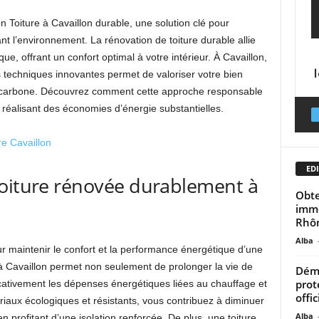
 Toiture à Cavaillon durable, une solution clé pour
t l’environnement. La rénovation de toiture durable allie
que, offrant un confort optimal à votre intérieur. À Cavaillon,
 techniques innovantes permet de valoriser votre bien
ct carbone. Découvrez comment cette approche responsable
réalisant des économies d’énergie substantielles.
re Cavaillon
EDI
toiture rénovée durablement à
Obte
immo
Rhô
Alba
ur maintenir le confort et la performance énergétique d’une
à Cavaillon permet non seulement de prolonger la vie de
Démy
prot
ficativement les dépenses énergétiques liées au chauffage et
offic
tériaux écologiques et résistants, vous contribuez à diminuer
Alba
n profitant d’une isolation renforcée. De plus, une toiture