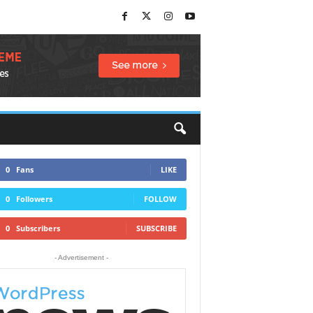
0
Fans
LIKE
0
Followers
FOLLOW
0
Subscribers
SUBSCRIBE
- Advertisement -