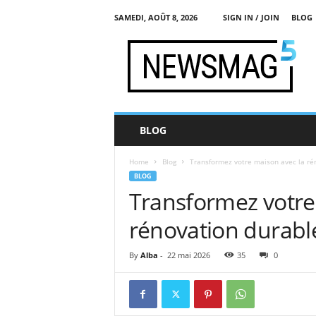
SAMEDI, AOÛT 8, 2026
SIGN IN / JOIN
BLOG
a
p
p
r
o
c
h
BLOG
e
-
Home
Blog
Transformez votre maison avec la rén
s
BLOG
o
Transformez votre
c
i
rénovation durable
a
l
e
By
Alba
-
22 mai 2026
35
0